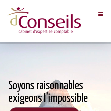
Passer
au
contenu
Soyons raisonnables
exigeons l'impossible